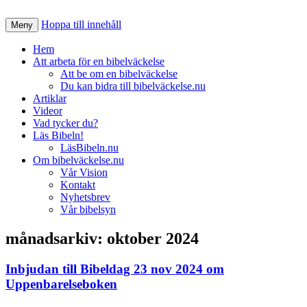
Hoppa till innehåll
Nätverk för en Bibelväckelse
Meny
Bibelväckelse.nu
Hem
Att arbeta för en bibelväckelse
Att be om en bibelväckelse
Du kan bidra till bibelväckelse.nu
Artiklar
Videor
Vad tycker du?
Läs Bibeln!
LäsBibeln.nu
Om bibelväckelse.nu
Vår Vision
Kontakt
Nyhetsbrev
Vår bibelsyn
månadsarkiv:
oktober 2024
Inbjudan till Bibeldag 23 nov 2024 om
Uppenbarelseboken