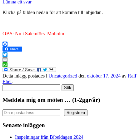
Lämna ett svar
Klicka på bilden nedan för att komma till inbjudan.
OBS: Nu i Salemförs. Moholm
Facebook
Share
Twitter
Email
WhatsApp
Detta inlägg postades i
Uncategorized
den
oktober 17, 2024
av
Ralf
Ebel
.
Sök
efter:
Meddela mig om möten … (1-2ggr/år)
Senaste inläggen
Inspelningar från Bibeldagen 2024