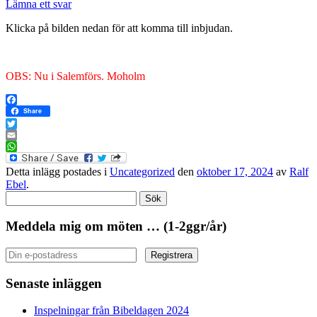
Lämna ett svar
Klicka på bilden nedan för att komma till inbjudan.
OBS: Nu i Salemförs. Moholm
Facebook
Share
Twitter
Email
WhatsApp
Detta inlägg postades i
Uncategorized
den
oktober 17, 2024
av
Ralf
Ebel
.
Sök
efter:
Meddela mig om möten … (1-2ggr/år)
Senaste inläggen
Inspelningar från Bibeldagen 2024