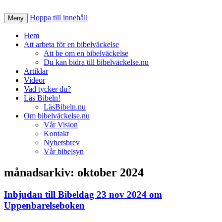
Hoppa till innehåll
Nätverk för en Bibelväckelse
Meny
Bibelväckelse.nu
Hem
Att arbeta för en bibelväckelse
Att be om en bibelväckelse
Du kan bidra till bibelväckelse.nu
Artiklar
Videor
Vad tycker du?
Läs Bibeln!
LäsBibeln.nu
Om bibelväckelse.nu
Vår Vision
Kontakt
Nyhetsbrev
Vår bibelsyn
månadsarkiv:
oktober 2024
Inbjudan till Bibeldag 23 nov 2024 om
Uppenbarelseboken