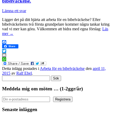
bibelväckelse.
Lämna ett svar
Ligger det på ditt hjärta att arbeta för en bibelväckelse? Efter
bibelväckelsens två första grundpelare kommer några tankar kring
vad vi mer kan göra. Välkommen att bidra med egna förslag:
Läs
mer
→
Facebook
Share
Twitter
Email
WhatsApp
Detta inlägg postades i
Arbeta för en bibelväckelse
den
april 11,
2015
av
Ralf Ebel
.
Sök
efter:
Meddela mig om möten … (1-2ggr/år)
Senaste inläggen