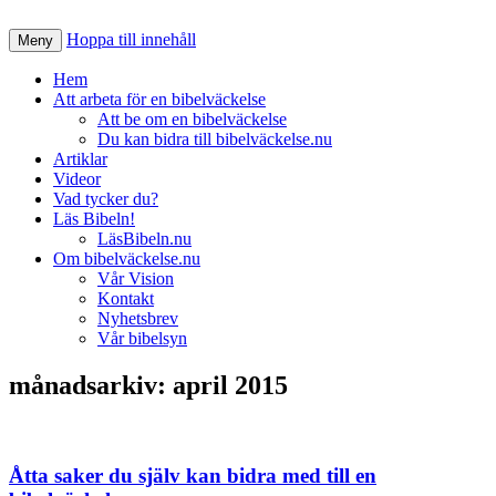
Hoppa till innehåll
Nätverk för en Bibelväckelse
Meny
Bibelväckelse.nu
Hem
Att arbeta för en bibelväckelse
Att be om en bibelväckelse
Du kan bidra till bibelväckelse.nu
Artiklar
Videor
Vad tycker du?
Läs Bibeln!
LäsBibeln.nu
Om bibelväckelse.nu
Vår Vision
Kontakt
Nyhetsbrev
Vår bibelsyn
månadsarkiv:
april 2015
Åtta saker du själv kan bidra med till en