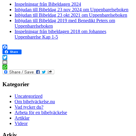
Inspelningar från Bibeldagen 2024
Inbjudan till Bibeldag 23 nov 2024 om Uppenbarelseboken
Inbjudan till Bibeldag 23 okt 2021 om Uppenbarelseboken
Inbjudan till Bibeldag 2019 med Benedikt Peters om
Uppenbarelseboken
Inspelningar från bibeldagen 2018 om Johannes
Uppenbarelse Kap 1-5
Facebook
Share
Twitter
Email
WhatsApp
Kategorier
Uncategorized
Om bibelväckelse.nu
Vad tycker du?
Arbeta för en bibelväckelse
Artiklar
Videor
Arkiv